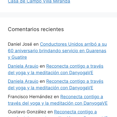
Casa de Campo Villa Miranda
Comentarios recientes
Daniel José
en
Conductores Unidos arribó a su
60 aniversario brindando servicio en Guarenas
y Guatire
Daniela Araujo
en
Reconecta contigo a través
del yoga y la meditación con DanyogaVE
Daniela Araujo
en
Reconecta contigo a través
del yoga y la meditación con DanyogaVE
Francisco Hernández
en
Reconecta contigo a
través del yoga y la meditación con DanyogaVE
Gustavo González
en
Reconecta contigo a