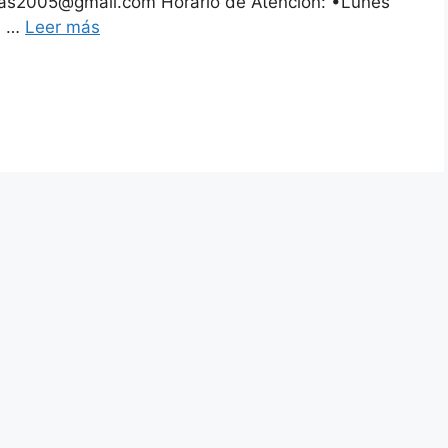
ivas2005@gmail.com Horario de Atención: •Lunes
: …
Leer más