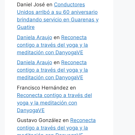
Daniel José
en
Conductores
Unidos arribó a su 60 aniversario
brindando servicio en Guarenas y
Guatire
Daniela Araujo
en
Reconecta
contigo a través del yoga y la
meditación con DanyogaVE
Daniela Araujo
en
Reconecta
contigo a través del yoga y la
meditación con DanyogaVE
Francisco Hernández
en
Reconecta contigo a través del
yoga y la meditación con
DanyogaVE
Gustavo González
en
Reconecta
contigo a través del yoga y la