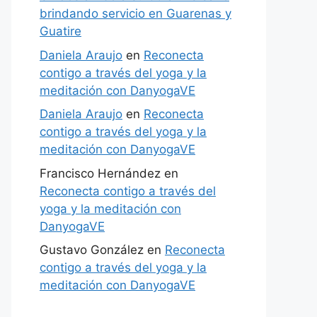
brindando servicio en Guarenas y
Guatire
Daniela Araujo
en
Reconecta
contigo a través del yoga y la
meditación con DanyogaVE
Daniela Araujo
en
Reconecta
contigo a través del yoga y la
meditación con DanyogaVE
Francisco Hernández
en
Reconecta contigo a través del
yoga y la meditación con
DanyogaVE
Gustavo González
en
Reconecta
contigo a través del yoga y la
meditación con DanyogaVE