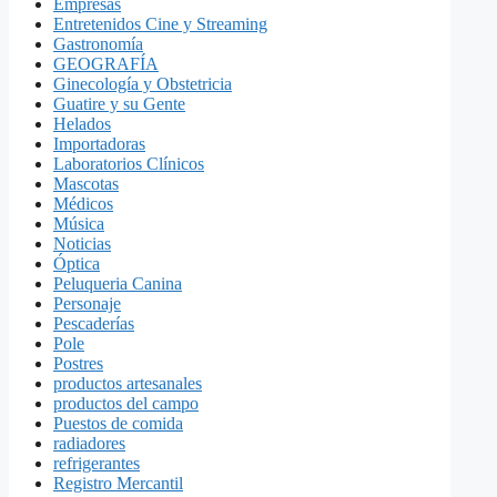
Empresas
Entretenidos Cine y Streaming
Gastronomía
GEOGRAFÍA
Ginecología y Obstetricia
Guatire y su Gente
Helados
Importadoras
Laboratorios Clínicos
Mascotas
Médicos
Música
Noticias
Óptica
Peluqueria Canina
Personaje
Pescaderías
Pole
Postres
productos artesanales
productos del campo
Puestos de comida
radiadores
refrigerantes
Registro Mercantil