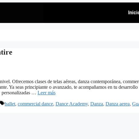
Inici
tire
nivel. Ofrecemos clases de telas aéreas, danza contemporánea, commer
lante. Ya seas principiante o avanzado, te acompañamos en tu desarrollo
 y personalizadas …
Leer más
ballet
,
commercial dance
,
Dance Academy
,
Danza
,
Danza aerea
,
Gua