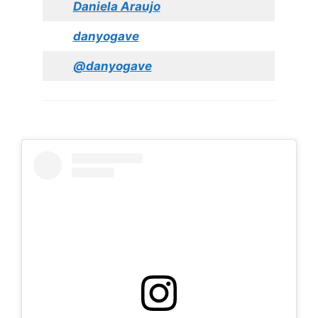
Daniela Araujo
danyogave
@danyogave