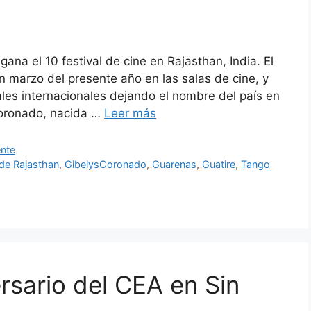
ana el 10 festival de cine en Rajasthan, India. El
n marzo del presente año en las salas de cine, y
les internacionales dejando el nombre del país en
 Coronado, nacida …
Leer más
ente
 de Rajasthan
,
GibelysCoronado
,
Guarenas
,
Guatire
,
Tango
rsario del CEA en Sin