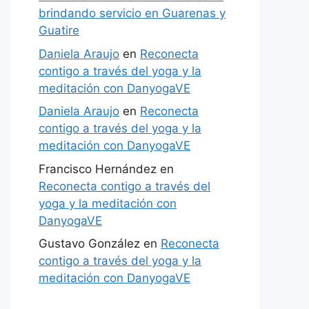
brindando servicio en Guarenas y
Guatire
Daniela Araujo
en
Reconecta
contigo a través del yoga y la
meditación con DanyogaVE
Daniela Araujo
en
Reconecta
contigo a través del yoga y la
meditación con DanyogaVE
Francisco Hernández
en
Reconecta contigo a través del
yoga y la meditación con
DanyogaVE
Gustavo González
en
Reconecta
contigo a través del yoga y la
meditación con DanyogaVE