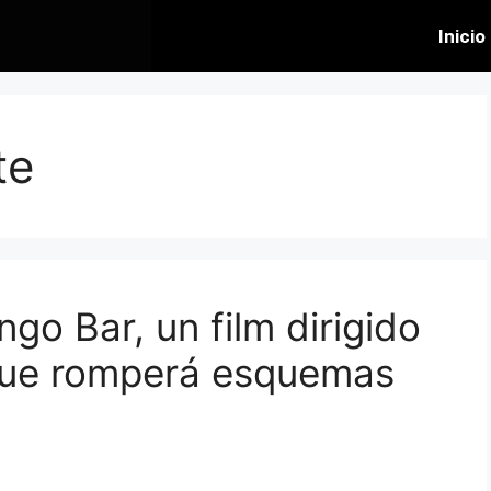
Inicio
te
go Bar, un film dirigido
que romperá esquemas