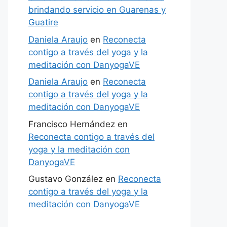
brindando servicio en Guarenas y
Guatire
Daniela Araujo
en
Reconecta
contigo a través del yoga y la
meditación con DanyogaVE
Daniela Araujo
en
Reconecta
contigo a través del yoga y la
meditación con DanyogaVE
Francisco Hernández
en
Reconecta contigo a través del
yoga y la meditación con
DanyogaVE
Gustavo González
en
Reconecta
contigo a través del yoga y la
meditación con DanyogaVE