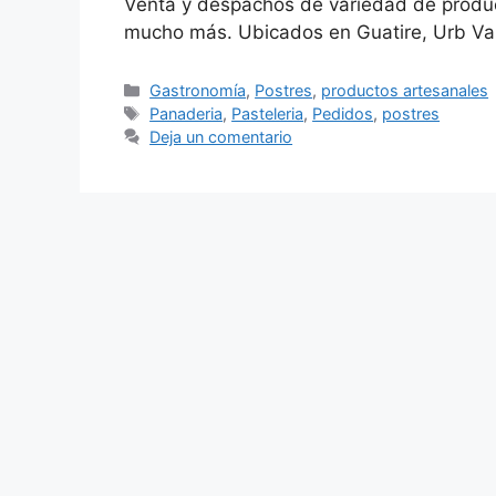
Venta y despachos de variedad de product
mucho más. Ubicados en Guatire, Urb Val
Gastronomía
,
Postres
,
productos artesanales
Panaderia
,
Pasteleria
,
Pedidos
,
postres
Deja un comentario