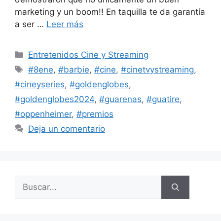
marketing y un boom!! En taquilla te da garantía
a ser …
Leer más
Entretenidos Cine y Streaming
#8ene
,
#barbie
,
#cine
,
#cinetvystreaming
,
#cineyseries
,
#goldenglobes
,
#goldenglobes2024
,
#guarenas
,
#guatire
,
#oppenheimer
,
#premios
Deja un comentario