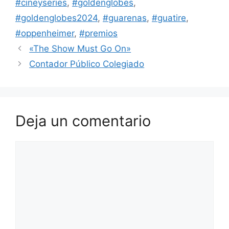
#cineyseries
,
#goldenglobes
,
#goldenglobes2024
,
#guarenas
,
#guatire
,
#oppenheimer
,
#premios
«The Show Must Go On»
Contador Público Colegiado
Deja un comentario