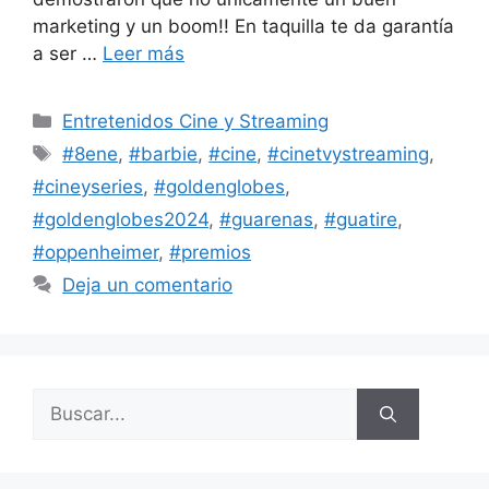
marketing y un boom!! En taquilla te da garantía
a ser …
Leer más
Entretenidos Cine y Streaming
#8ene
,
#barbie
,
#cine
,
#cinetvystreaming
,
#cineyseries
,
#goldenglobes
,
#goldenglobes2024
,
#guarenas
,
#guatire
,
#oppenheimer
,
#premios
Deja un comentario