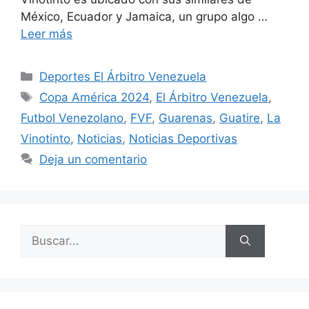
México, Ecuador y Jamaica, un grupo algo …
Leer más
Deportes El Árbitro Venezuela
Copa América 2024
,
El Árbitro Venezuela
,
Futbol Venezolano
,
FVF
,
Guarenas
,
Guatire
,
La
Vinotinto
,
Noticias
,
Noticias Deportivas
Deja un comentario