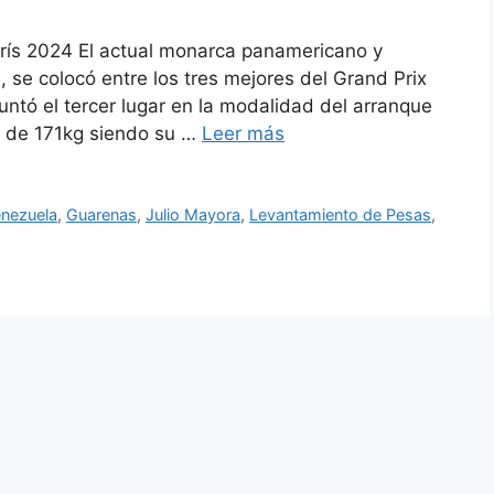
arís 2024 El actual monarca panamericano y
 se colocó entre los tres mejores del Grand Prix
untó el tercer lugar en la modalidad del arranque
al de 171kg siendo su …
Leer más
enezuela
,
Guarenas
,
Julio Mayora
,
Levantamiento de Pesas
,