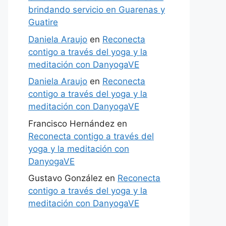
brindando servicio en Guarenas y
Guatire
Daniela Araujo
en
Reconecta
contigo a través del yoga y la
meditación con DanyogaVE
Daniela Araujo
en
Reconecta
contigo a través del yoga y la
meditación con DanyogaVE
Francisco Hernández
en
Reconecta contigo a través del
yoga y la meditación con
DanyogaVE
Gustavo González
en
Reconecta
contigo a través del yoga y la
meditación con DanyogaVE