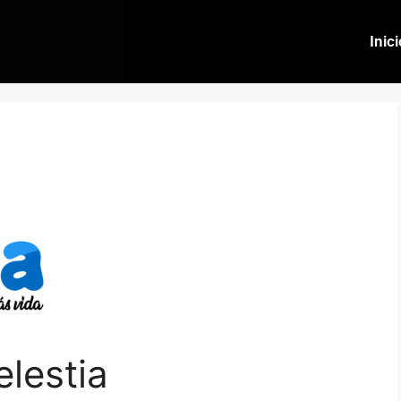
Inic
elestia