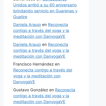
Unidos arribó a su 60 aniversario
brindando servicio en Guarenas y
Guatire
Daniela Araujo
en
Reconecta
contigo a través del yoga y la
meditación con DanyogaVE
Daniela Araujo
en
Reconecta
contigo a través del yoga y la
meditación con DanyogaVE
Francisco Hernández
en
Reconecta contigo a través del
yoga y la meditación con
DanyogaVE
Gustavo González
en
Reconecta
contigo a través del yoga y la
meditación con DanyogaVE