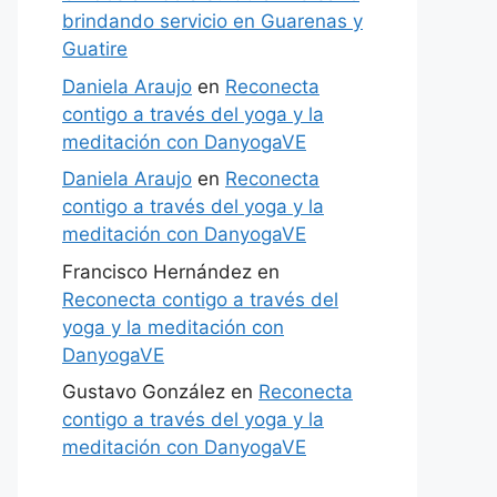
brindando servicio en Guarenas y
Guatire
Daniela Araujo
en
Reconecta
contigo a través del yoga y la
meditación con DanyogaVE
Daniela Araujo
en
Reconecta
contigo a través del yoga y la
meditación con DanyogaVE
Francisco Hernández
en
Reconecta contigo a través del
yoga y la meditación con
DanyogaVE
Gustavo González
en
Reconecta
contigo a través del yoga y la
meditación con DanyogaVE