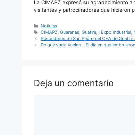
La CIMAPZ expresó su agradecimiento a t
visitantes y patrocinadores que hicieron p
Noticias
CIMAPZ
,
Guarenas
,
Guatire
,
I Expo Industrial
,
Parranderos de San Pedro del CEA de Guatire s
De que vuela vuelan… El día en que embrujaro
Deja un comentario