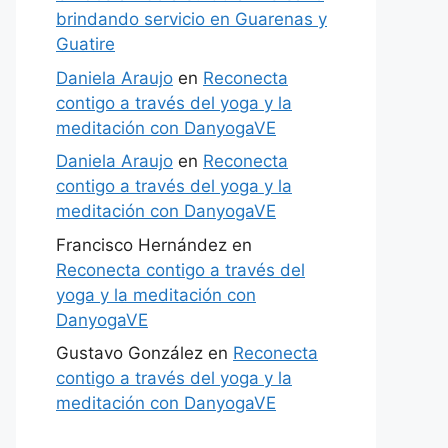
brindando servicio en Guarenas y
Guatire
Daniela Araujo
en
Reconecta
contigo a través del yoga y la
meditación con DanyogaVE
Daniela Araujo
en
Reconecta
contigo a través del yoga y la
meditación con DanyogaVE
Francisco Hernández
en
Reconecta contigo a través del
yoga y la meditación con
DanyogaVE
Gustavo González
en
Reconecta
contigo a través del yoga y la
meditación con DanyogaVE