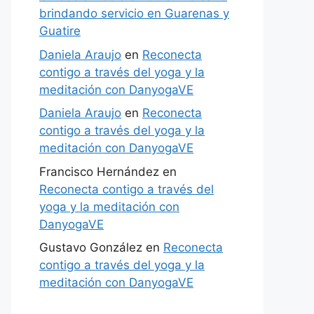
brindando servicio en Guarenas y
Guatire
Daniela Araujo
en
Reconecta
contigo a través del yoga y la
meditación con DanyogaVE
Daniela Araujo
en
Reconecta
contigo a través del yoga y la
meditación con DanyogaVE
Francisco Hernández
en
Reconecta contigo a través del
yoga y la meditación con
DanyogaVE
Gustavo González
en
Reconecta
contigo a través del yoga y la
meditación con DanyogaVE