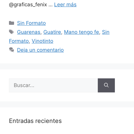
@graficas_fenix …
Leer más
Sin Formato
Guarenas
,
Guatire
,
Mano tengo fe
,
Sin
Formato
,
Vinotinto
Deja un comentario
Entradas recientes