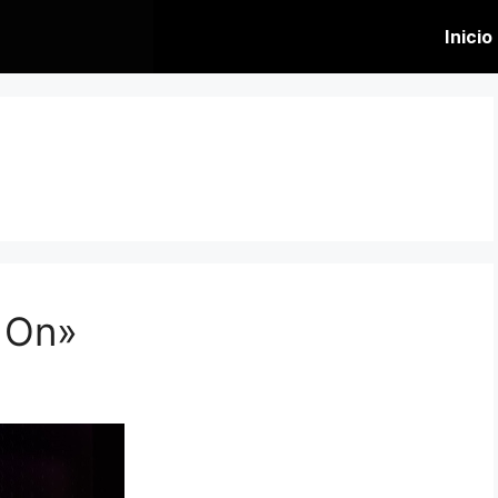
Inicio
 On»