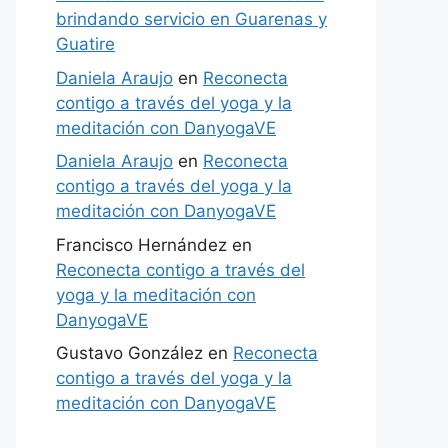
brindando servicio en Guarenas y
Guatire
Daniela Araujo
en
Reconecta
contigo a través del yoga y la
meditación con DanyogaVE
Daniela Araujo
en
Reconecta
contigo a través del yoga y la
meditación con DanyogaVE
Francisco Hernández
en
Reconecta contigo a través del
yoga y la meditación con
DanyogaVE
Gustavo González
en
Reconecta
contigo a través del yoga y la
meditación con DanyogaVE