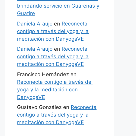
brindando servicio en Guarenas y
Guatire
Daniela Araujo
en
Reconecta
contigo a través del yoga y la
meditación con DanyogaVE
Daniela Araujo
en
Reconecta
contigo a través del yoga y la
meditación con DanyogaVE
Francisco Hernández
en
Reconecta contigo a través del
yoga y la meditación con
DanyogaVE
Gustavo González
en
Reconecta
contigo a través del yoga y la
meditación con DanyogaVE