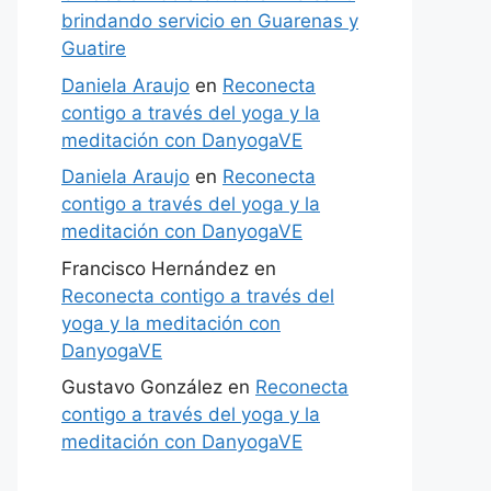
brindando servicio en Guarenas y
Guatire
Daniela Araujo
en
Reconecta
contigo a través del yoga y la
meditación con DanyogaVE
Daniela Araujo
en
Reconecta
contigo a través del yoga y la
meditación con DanyogaVE
Francisco Hernández
en
Reconecta contigo a través del
yoga y la meditación con
DanyogaVE
Gustavo González
en
Reconecta
contigo a través del yoga y la
meditación con DanyogaVE