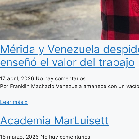
​Mérida y Venezuela despide
enseñó el valor del trabajo
17 abril, 2026
No hay comentarios
Por Franklin Machado Venezuela amanece con un vacío e
Leer más »
Academia MarLuisett
15 marzo, 2026
No hay comentarios